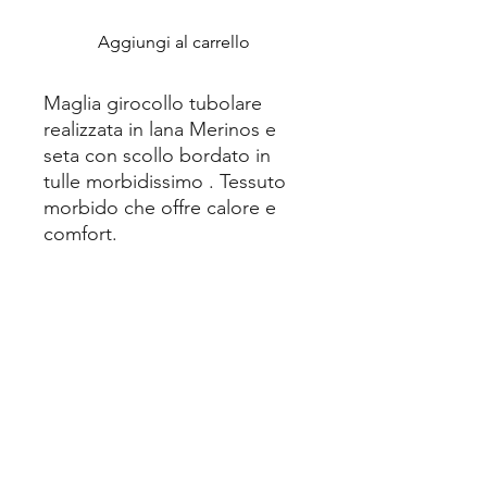
Aggiungi al carrello
Maglia girocollo tubolare
realizzata in lana Merinos e
seta con scollo bordato in
tulle morbidissimo . Tessuto
morbido che offre calore e
comfort.
CURA e COMPOSIZION
Tessuto
Costina in lana Merino
Guida alle Taglie
e seta
www.giannaintimo.com/guida-alle-
Materiale
85% Lana merino 15%
taglie
Seta